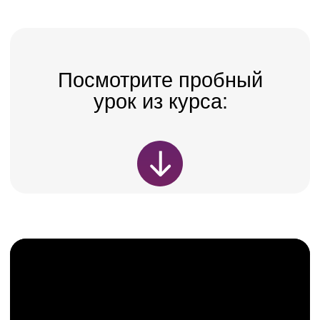
Как ДНК-тесты
выведут вашу
практику на новый
уровень?
Конец медицине по шаблону:
Вы перестанете подбирать лечение
вслепую. Фармакогенетика покажет, что
будет работать, а что вызовет побочки у
конкретного пациента
Рост чека без шарлатанства:
Интеграция