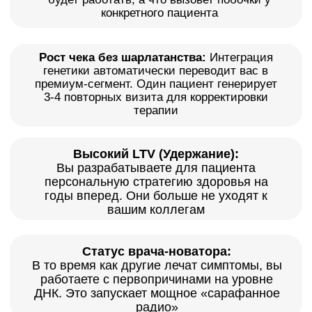
курса?
Интенсив, после которого вы сможете читать
генетические отчеты как открытую книгу
1. Чтение полиморфизмов:
Как понимать генетические маркеры и
риски без ученой степени по генетике.
Пошаговый алгоритм разбора отчета
2. Клинические кейсы:
Разбор реальных историй пациентов от
постановки диагноза до результата
3. Интеграция в прием:
Коммерческий блок. Как объяснить ценность
ДНК-теста пациенту за 3 минуты, чтобы он
сам захотел его сдать
Курс ведут действующие кандидаты и доктора
медицинских наук