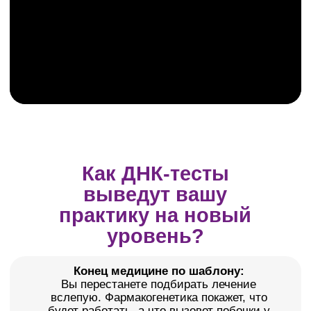
генетики автоматически переводит вас в
премиум-сегмент. Один пациент генерирует
3-4 повторных визита для корректировки
терапии
Высокий LTV (Удержание):
Вы разрабатываете для пациента
персональную стратегию здоровья на
годы вперед. Они больше не уходят к
вашим коллегам
Статус врача-новатора:
В то время как другие лечат симптомы, вы
работаете с первопричинами на уровне
ДНК. Это запускает мощное «сарафанное
радио»
Подать заявку
Что внутри закрытого